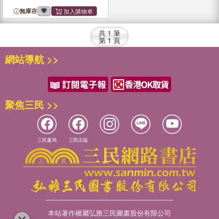
無庫存
共
1
筆
第
1
頁
網站導航 >>
聚焦三民 >>
三民書局
三民出版
本站著作權屬弘雅三民圖書股份有限公司