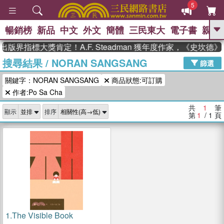
5
暢銷榜
新品
中文
外文
簡體
三民東大
電子書
親子
GO
出版界指標大獎肯定！A.F. Steadman 獲年度作家，《史坎
搜尋結果
/
NORAN SANGSANG
、
、
熱搜：
東野圭吾
The Odyssey
篩選
、
、
父親節
如果歷史是一群喵
暑期
關鍵字：NORAN SANGSANG
商品狀態:可訂購
、
、
推薦
國際布克獎 臺灣漫遊錄
方
、
、
作者:Po Sa Cha
念華
台灣的李登輝時代
數學女
、
孩：黎曼猜想
偉大的迷走神經
共
1
筆
顯示
排序
第
1
/ 1
頁
1.
The Visible Book