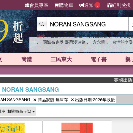
會員專區
購物車
通知
紅利兌換
5
、
、
熱搜：
東野圭吾
高希均教授回憶錄
The Odys
、
、
、
國際布克獎 臺灣漫遊錄
方念華
台灣的李登
文
簡體
三民東大
電子書
親
英國出版界指
/
NORAN SANGSANG
N SANGSANG
商品狀態:無庫存
出版日期:2026年以後
排序