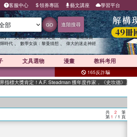
客服中心
領券專區
藝文講座
學習平台
進階搜尋
GO
、
、
、
sey
父親節
如果歷史是一群喵
暑期推薦
、
、
輝時代
數學女孩：黎曼猜想
偉大的迷走神經
子
文具選物
漫畫
教科考用
165反詐騙
標大獎肯定！A.F. Steadman 獲年度作家，《史坎德》系列
共
2
筆
第
1
/ 1
頁