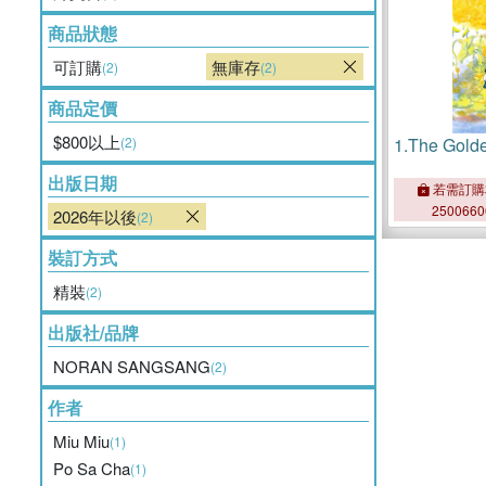
商品狀態
可訂購
無庫存
(2)
(2)
商品定價
$800以上
(2)
1.
The Gold
出版日期
若需訂購
250066
2026年以後
(2)
裝訂方式
精裝
(2)
出版社/品牌
NORAN SANGSANG
(2)
作者
Miu Miu
(1)
Po Sa Cha
(1)