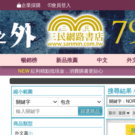
企業採購
會員登入
暢銷榜
新品
推薦
中文
外
NEW
紅利積點抵現金，消費購書更貼心
搜尋結果
縮小範圍
關鍵字：NORA
篩選商品
顯示
商品類型
外文書
(2)