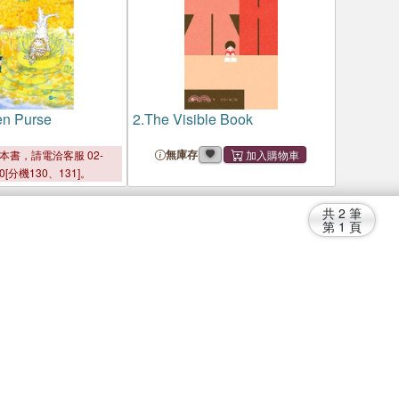
en Purse
2.
The Visible Book
無庫存
本書，請電洽客服 02-
00[分機130、131]。
共
2
筆
第
1
頁