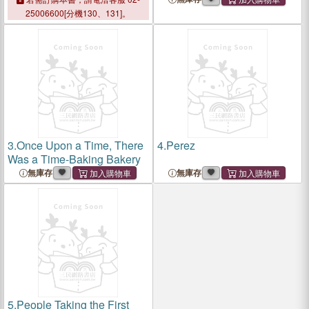
25006600[分機130、131]。
3.
Once Upon a Time, There
4.
Perez
Was a Time-Baking Bakery
無庫存
無庫存
5.
People Taking the First