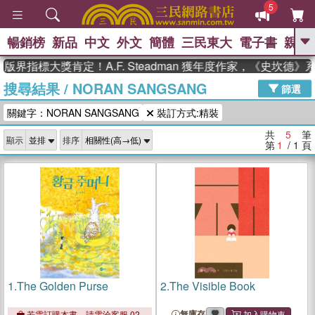
5
暢銷榜
新品
中文
外文
簡體
三民東大
電子書
親子
GO
版界指標大獎肯定！A.F. Steadman 獲年度作家，《史坎德
搜尋結果
/
NORAN SANGSANG
、
熱搜：
東野圭吾
高希均教授回憶錄
篩選
、
、
、
The Odyssey
父親節
如果歷
關鍵字：NORAN SANGSANG
裝訂方式:精裝
、
、
史是一群喵
暑期推薦
國際布克
、
、
獎 臺灣漫遊錄
方念華
台灣的李
共
5
筆
顯示
排序
、
、
登輝時代
數學女孩：黎曼猜想
第
1
/ 1
頁
偉大的迷走神經
1.
The Golden Purse
2.
The Visible Book
無庫存
若需訂購本書，請電洽客服 02-