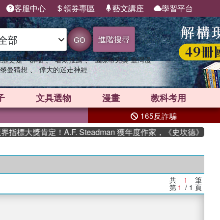
客服中心
領券專區
藝文講座
學習平台
進階搜尋
GO
、
、
果歷史是一群喵
暑期推薦
國際布克獎 臺灣漫
、
黎曼猜想
偉大的迷走神經
子
文具選物
漫畫
教科考用
165反詐騙
標大獎肯定！A.F. Steadman 獲年度作家，《史坎德》系列
共
1
筆
第
1
/ 1
頁