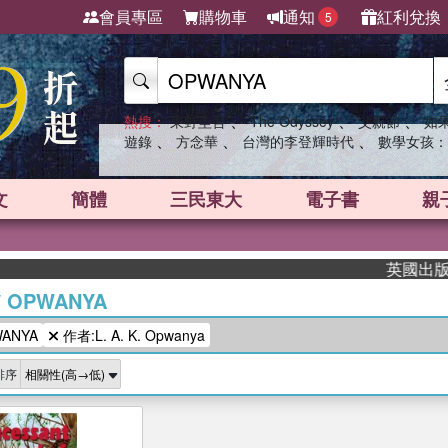
會員專區
購物車
通知
紅利兌換
5
、
、
、
熱搜：
東野圭吾
The Odyssey
父親節
如
、
、
、
遊錄
方念華
台灣的李登輝時代
數學女孩：
文
簡體
三民東大
電子書
親
英國出版界指
/
OPWANYA
ANYA
作者:L. A. K. Opwanya
排序