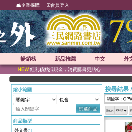
企業採購
會員登入
暢銷榜
新品
推薦
中文
外
NEW
紅利積點抵現金，消費購書更貼心
搜尋結果
縮小範圍
關鍵字：OPW
篩選商品
顯示
商品類型
外文書
(1)