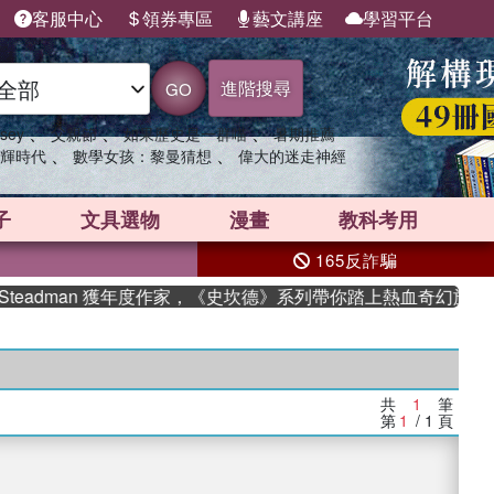
客服中心
領券專區
藝文講座
學習平台
進階搜尋
GO
、
、
、
sey
父親節
如果歷史是一群喵
暑期推薦
、
、
輝時代
數學女孩：黎曼猜想
偉大的迷走神經
子
文具選物
漫畫
教科考用
165反詐騙
teadman 獲年度作家，《史坎德》系列帶你踏上熱血奇幻旅程
共
1
筆
第
1
/ 1
頁