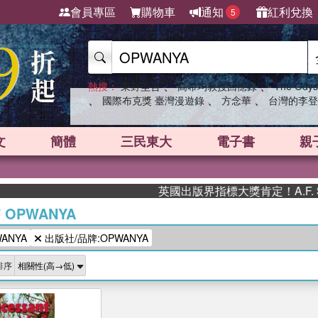
會員專區
購物車
通知
紅利兌換
5
、
、
熱搜：
東野圭吾
高希均教授回憶錄
The Odys
、
、
、
國際布克獎 臺灣漫遊錄
方念華
台灣的李登
文
簡體
三民東大
電子書
親
英國出版界指標大獎肯定！A.F. S
/
OPWANYA
ANYA
出版社/品牌:OPWANYA
排序