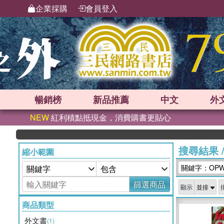
企業採購
會員登入
暢銷榜
新品
推薦
中文
外
NEW
紅利積點抵現金，消費購書更貼心
搜尋結果
縮小範圍
關鍵字：OPW
篩選商品
顯示
商品類型
外文書
(1)