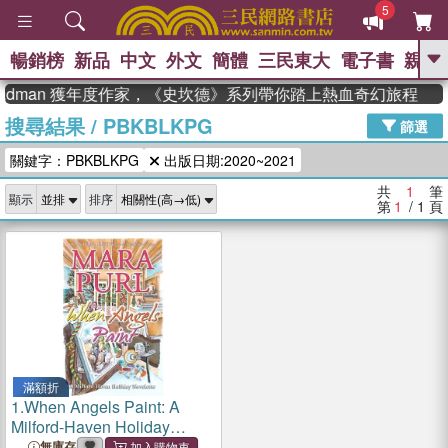
5
暢銷榜
新品
中文
外文
簡體
三民東大
電子書
親子
GO
teadman 獲年度作家，《史坎德》系列帶你踏上熱血奇幻旅程
搜尋結果
/
PBKBLKPG
、
、
熱搜：
東野圭吾
The Odyssey
篩選
、
、
父親節
如果歷史是一群喵
暑期
關鍵字：PBKBLKPG
出版日期:2020~2021
、
、
推薦
國際布克獎 臺灣漫遊錄
方
、
、
念華
台灣的李登輝時代
數學女
共
1
筆
顯示
排序
、
孩：黎曼猜想
偉大的迷走神經
第
1
/ 1
頁
滿額折
1.
When Angels Paint: A
Milford-Haven Holiday
Novelette
無庫存