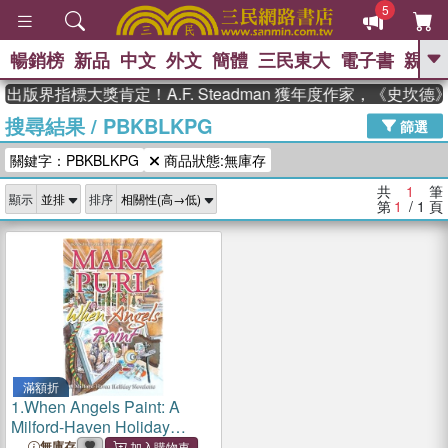
5
暢銷榜
新品
中文
外文
簡體
三民東大
電子書
親子
GO
出版界指標大獎肯定！A.F. Steadman 獲年度作家，《史坎
搜尋結果
/
PBKBLKPG
、
熱搜：
東野圭吾
高希均教授回憶錄
篩選
、
、
、
The Odyssey
父親節
如果歷
關鍵字：PBKBLKPG
商品狀態:無庫存
、
、
史是一群喵
暑期推薦
國際布克
、
、
獎 臺灣漫遊錄
方念華
台灣的李
共
1
筆
顯示
排序
、
、
登輝時代
數學女孩：黎曼猜想
第
1
/ 1
頁
偉大的迷走神經
滿額折
1.
When Angels Paint: A
Milford-Haven Holiday
Novelette
無庫存