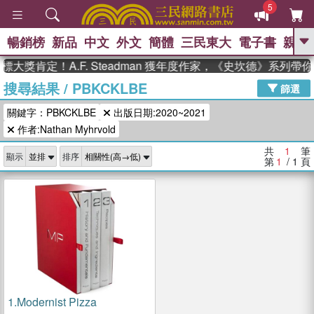
5
暢銷榜
新品
中文
外文
簡體
三民東大
電子書
親子
GO
大獎肯定！A.F. Steadman 獲年度作家，《史坎德》系列帶
搜尋結果
/
PBKCKLBE
、
、
熱搜：
東野圭吾
The Odyssey
篩選
、
如果歷史是一群喵
國際布克獎 臺灣
關鍵字：PBKCKLBE
出版日期:2020~2021
、
、
漫遊錄
方念華
台灣的李登輝時
、
、
作者:Nathan Myhrvold
代
數學女孩：黎曼猜想
偉大的
迷走神經
共
1
筆
顯示
排序
第
1
/ 1
頁
1.
Modernist Pizza