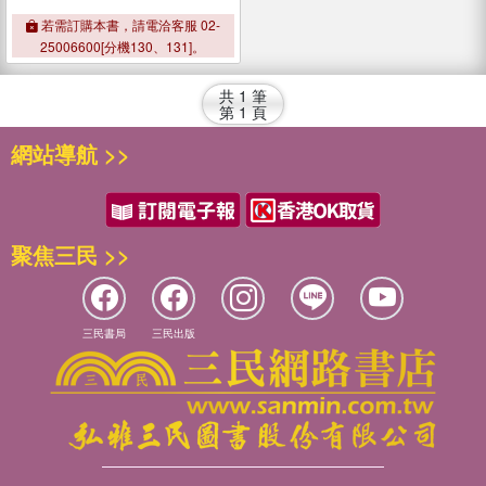
若需訂購本書，請電洽客服 02-
25006600[分機130、131]。
共
1
筆
第
1
頁
網站導航 >>
聚焦三民 >>
三民書局
三民出版