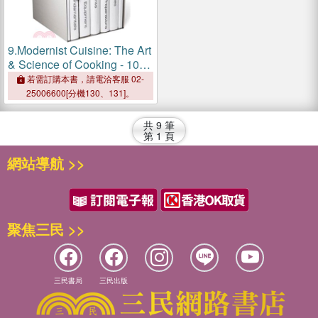
9.
Modernist Cuisine: The Art
& Science of Cooking - 10th
Anniversary Edition
若需訂購本書，請電洽客服 02-
25006600[分機130、131]。
共
9
筆
第
1
頁
網站導航 >>
聚焦三民 >>
三民書局
三民出版