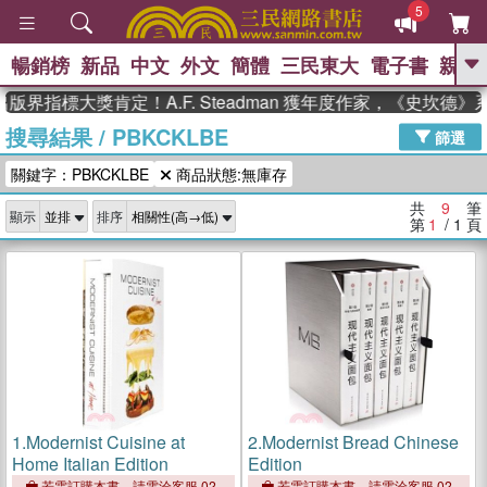
5
暢銷榜
新品
中文
外文
簡體
三民東大
電子書
親子
GO
界指標大獎肯定！A.F. Steadman 獲年度作家，《史坎德
搜尋結果
/
PBKCKLBE
、
熱搜：
東野圭吾
高希均教授回憶錄
篩選
、
、
、
The Odyssey
父親節
如果歷
關鍵字：PBKCKLBE
商品狀態:無庫存
、
、
史是一群喵
暑期推薦
國際布克
、
、
獎 臺灣漫遊錄
方念華
台灣的李
共
9
筆
顯示
排序
、
、
登輝時代
數學女孩：黎曼猜想
第
1
/ 1
頁
偉大的迷走神經
1.
Modernist Cuisine at
2.
Modernist Bread Chinese
Home Italian Edition
Edition
若需訂購本書，請電洽客服 02-
若需訂購本書，請電洽客服 02-