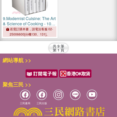
9.
Modernist Cuisine: The Art
& Science of Cooking - 10th
Anniversary Edition
若需訂購本書，請電洽客服 02-
25006600[分機130、131]。
共
9
筆
第
1
頁
網站導航 >>
聚焦三民 >>
三民書局
三民出版