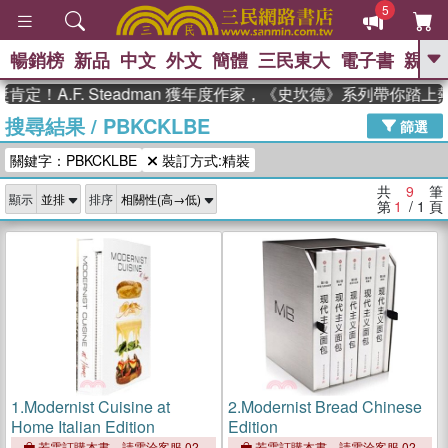
5
暢銷榜
新品
中文
外文
簡體
三民東大
電子書
親子
GO
！A.F. Steadman 獲年度作家，《史坎德》系列帶你踏上
搜尋結果
/
PBKCKLBE
、
熱搜：
東野圭吾
高希均教授回憶錄
篩選
、
、
、
The Odyssey
父親節
如果歷
關鍵字：PBKCKLBE
裝訂方式:精裝
、
、
史是一群喵
暑期推薦
國際布克
、
、
獎 臺灣漫遊錄
方念華
台灣的李
共
9
筆
顯示
排序
、
、
登輝時代
數學女孩：黎曼猜想
第
1
/ 1
頁
偉大的迷走神經
1.
Modernist Cuisine at
2.
Modernist Bread Chinese
Home Italian Edition
Edition
若需訂購本書，請電洽客服 02-
若需訂購本書，請電洽客服 02-