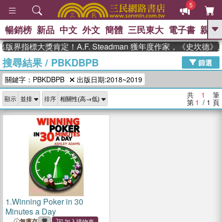
5
暢銷榜
新品
中文
外文
簡體
三民東大
電子書
親子
GO
版界指標大獎肯定！A.F. Steadman 獲年度作家，《史坎德
搜尋結果
/
PBKDBPB
、
熱搜：
東野圭吾
高希均教授回憶錄
篩選
、
、
、
The Odyssey
父親節
如果歷
關鍵字：PBKDBPB
出版日期:2018~2019
、
、
史是一群喵
暑期推薦
國際布克
、
、
獎 臺灣漫遊錄
方念華
台灣的李
共
1
筆
顯示
排序
、
、
登輝時代
數學女孩：黎曼猜想
第
1
/ 1
頁
偉大的迷走神經
1.
Winning Poker in 30
Minutes a Day
無庫存