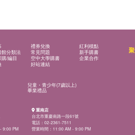
募
禮券兌換
紅利積點
聚
書館分類法
常見問題
新手購書
購/編目
空中大學購書
企業合作
換
好站連結
兒童・青少年(7歲以上)
畢業禮品
重南店
號
台北市重慶南路一段61號
電話：02-2361-7511
 9:00 PM
營業時間：11:00 AM - 9:00 PM