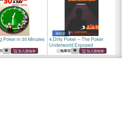
滿額折
g Poker in 30 Minutes
4.
Dirty Poker ─ The Poker
Underworld Exposed
存
無庫存