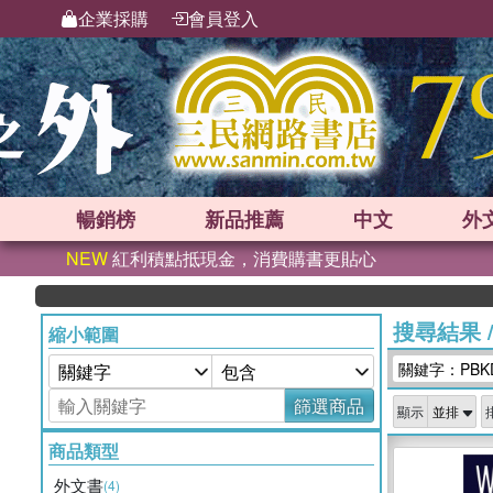
企業採購
會員登入
暢銷榜
新品
推薦
中文
外
NEW
紅利積點抵現金，消費購書更貼心
搜尋結果
縮小範圍
關鍵字：PBK
篩選商品
顯示
商品類型
外文書
(4)