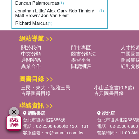
Duncan Palamourdas
(1)
Jonathan Little/ Alex Carr/ Rob Tinnion/
(1)
Matt Brown/ Jon Van Fleet
Richard Marcus
(1)
網站導航 >>
關於我們
門市專區
人才招
中文分類
圖書分類法
中國圖
通關密碼
學習平台
圖書館採
異業合作
閱讀潮評
紅利兌
圖書目錄 >>
三民・東大・弘雅三民
小山丘童書(0-6歲)
古籍圖書目錄
古典圖書目錄
聯絡資訊 >>
網路書店
復北店
台北市復興北路386號
台北市復興北路386
電話：02-2500-6600轉 130、131
電話：02-2500-6600
客服信箱：
ec@sanmin.com.tw
營業時間：11:00 AM -