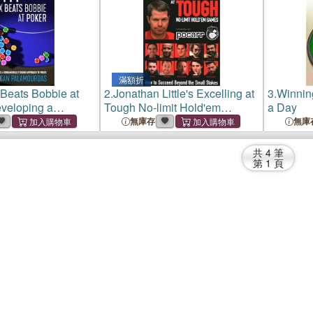
滿額折
Beats Bobbie at
2.
Jonathan Little's Excelling at
3.
Winnin
veloping a
Tough No-limit Hold'em
a Day
lly Sound
Games ― How to Succeed
無庫存
無庫
o Poker
Beyond the Small Stakes
共
4
筆
第
1
頁