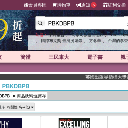
會員專區
購物車
通知
紅利兌換
5
、
、
熱搜：
東野圭吾
高希均教授回憶錄
The Odys
、
、
、
國際布克獎 臺灣漫遊錄
方念華
台灣的李登
文
簡體
三民東大
電子書
親
英國出版界指標大獎肯定！
/
PBKDBPB
DBPB
商品狀態:無庫存
排序