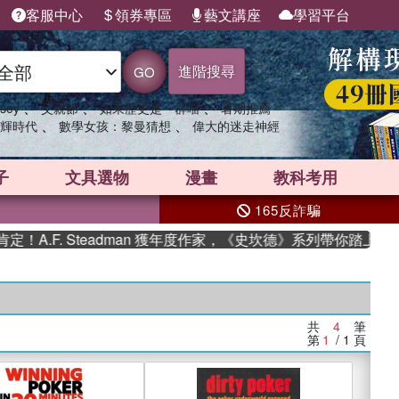
客服中心
領券專區
藝文講座
學習平台
進階搜尋
GO
、
、
、
sey
父親節
如果歷史是一群喵
暑期推薦
、
、
輝時代
數學女孩：黎曼猜想
偉大的迷走神經
子
文具選物
漫畫
教科考用
165反詐騙
A.F. Steadman 獲年度作家，《史坎德》系列帶你踏上熱血
共
4
筆
第
1
/ 1
頁