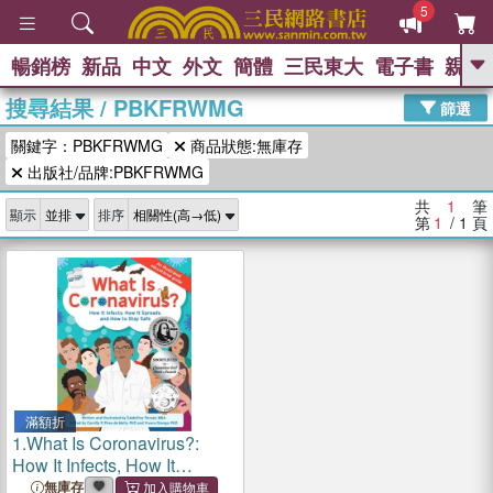
5
暢銷榜
新品
中文
外文
簡體
三民東大
電子書
親子
GO
搜尋結果
/
PBKFRWMG
篩選
熱搜：
關鍵字：PBKFRWMG
商品狀態:無庫存
出版社/品牌:PBKFRWMG
共
1
筆
顯示
排序
第
1
/ 1
頁
滿額折
1.
What Is Coronavirus?:
How It Infects, How It
Spreads, and How to Stay
無庫存