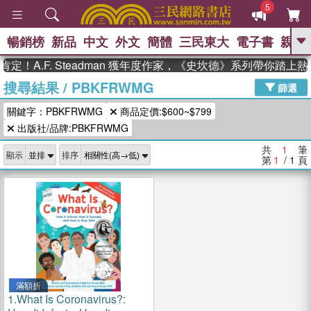
5
暢銷榜
新品
中文
外文
簡體
三民東大
電子書
親子
GO
定！A.F. Steadman 獲年度作家，《史坎德》系列帶你踏上
搜尋結果
/
PBKFRWMG
、
熱搜：
東野圭吾
高希均教授回憶錄
篩選
、
、
、
The Odyssey
父親節
如果歷
關鍵字：PBKFRWMG
商品定價:$600~$799
、
、
史是一群喵
暑期推薦
國際布克
、
、
出版社/品牌:PBKFRWMG
獎 臺灣漫遊錄
方念華
台灣的李
、
、
登輝時代
數學女孩：黎曼猜想
共
1
筆
顯示
排序
偉大的迷走神經
第
1
/ 1
頁
滿額折
1.
What Is Coronavirus?: