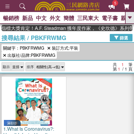
5
暢銷榜
新品
中文
外文
簡體
三民東大
電子書
親子
GO
指標大獎肯定！A.F. Steadman 獲年度作家，《史坎德》系
搜尋結果
/
PBKFRWMG
、
熱搜：
東野圭吾
高希均教授回憶錄
篩選
、
、
、
The Odyssey
父親節
花開錦
關鍵字：PBKFRWMG
裝訂方式:平裝
、
、
、
繡
暑期推薦
方念華
台灣的
、
出版社/品牌:PBKFRWMG
李登輝時代
數學女孩：黎曼猜想
、
、
偉大的迷走神經
如果歷史是一
共
1
筆
、
顯示
排序
群喵
臺灣漫遊錄
第
1
/ 1
頁
滿額折
1.
What Is Coronavirus?: