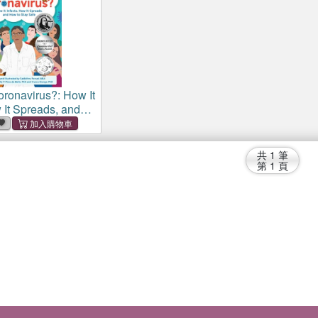
oronavirus?: How It
 It Spreads, and
 Safe
共
1
筆
第
1
頁