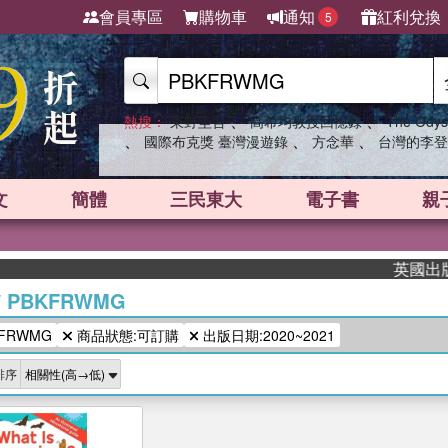
會員專區
購物車
通知
紅利兌換
5
、
、
熱搜：
東野圭吾
高希均教授回憶錄
The Odys
、
、
、
國際布克獎 臺灣漫遊錄
方念華
台灣的李登
文
簡體
三民東大
電子書
親
英國出版界
/
PBKFRWMG
FRWMG
商品狀態:可訂購
出版日期:2020~2021
排序