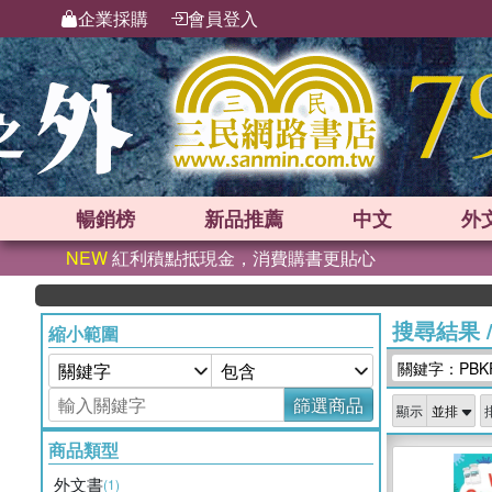
企業採購
會員登入
暢銷榜
新品
推薦
中文
外
NEW
紅利積點抵現金，消費購書更貼心
搜尋結果
縮小範圍
關鍵字：PBK
篩選商品
顯示
商品類型
外文書
(1)