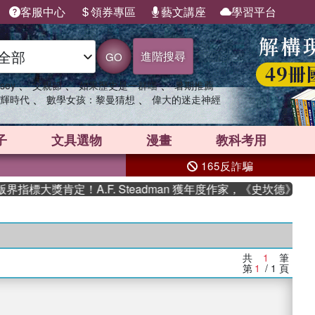
客服中心
領券專區
藝文講座
學習平台
進階搜尋
GO
、
、
、
sey
父親節
如果歷史是一群喵
暑期推薦
、
、
輝時代
數學女孩：黎曼猜想
偉大的迷走神經
子
文具選物
漫畫
教科考用
165反詐騙
指標大獎肯定！A.F. Steadman 獲年度作家，《史坎德》系
共
1
筆
第
1
/ 1
頁