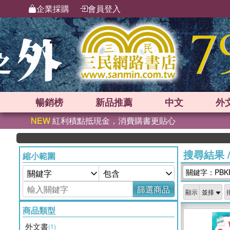
企業採購
會員登入
暢銷榜
新品
推薦
中文
外
NEW
紅利積點抵現金，消費購書更貼心
搜尋結果
縮小範圍
關鍵字：PBK
篩選商品
顯示
商品類型
外文書
(1)