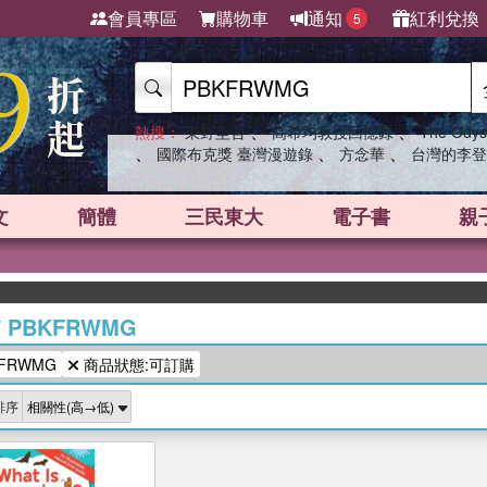
會員專區
購物車
通知
紅利兌換
5
、
、
熱搜：
東野圭吾
高希均教授回憶錄
The Odys
、
、
、
國際布克獎 臺灣漫遊錄
方念華
台灣的李登
文
簡體
三民東大
電子書
親
英
/
PBKFRWMG
FRWMG
商品狀態:可訂購
排序