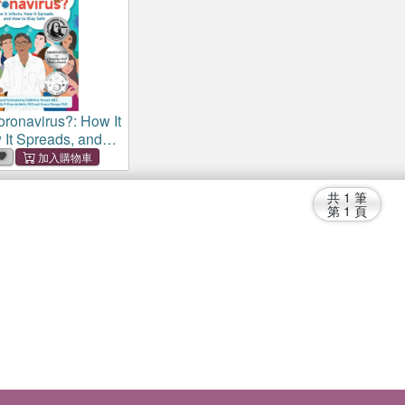
oronavirus?: How It
 It Spreads, and
 Safe
共
1
筆
第
1
頁