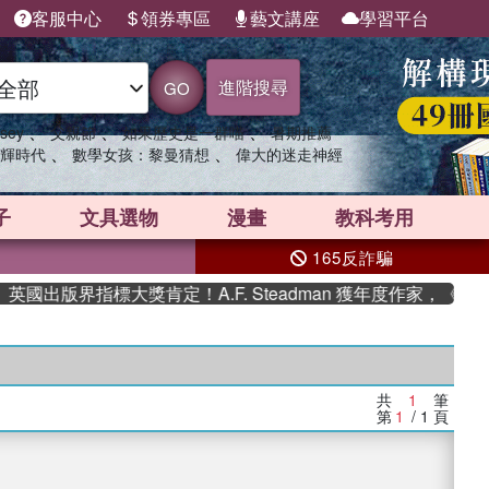
客服中心
領券專區
藝文講座
學習平台
進階搜尋
GO
、
、
、
sey
父親節
如果歷史是一群喵
暑期推薦
、
、
輝時代
數學女孩：黎曼猜想
偉大的迷走神經
子
文具選物
漫畫
教科考用
165反詐騙
國出版界指標大獎肯定！A.F. Steadman 獲年度作家，《史
共
1
筆
第
1
/ 1
頁