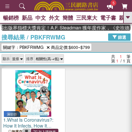
5
暢銷榜
新品
中文
外文
簡體
三民東大
電子書
親子
GO
國出版界指標大獎肯定！A.F. Steadman 獲年度作家，《史
搜尋結果
/
PBKFRWMG
、
熱搜：
東野圭吾
高希均教授回憶錄
篩選
、
、
、
The Odyssey
父親節
如果歷
關鍵字：PBKFRWMG
商品定價:$600~$799
、
、
史是一群喵
暑期推薦
國際布克
、
、
獎 臺灣漫遊錄
方念華
台灣的李
共
1
筆
顯示
排序
、
、
登輝時代
數學女孩：黎曼猜想
第
1
/ 1
頁
偉大的迷走神經
滿額折
1.
What Is Coronavirus?:
How It Infects, How It
Spreads, and How to Stay
無庫存