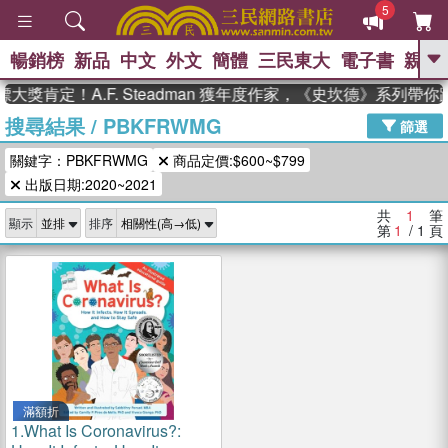
5
暢銷榜
新品
中文
外文
簡體
三民東大
電子書
親子
GO
大獎肯定！A.F. Steadman 獲年度作家，《史坎德》系列帶
搜尋結果
/
PBKFRWMG
、
熱搜：
東野圭吾
高希均教授回憶錄
篩選
、
、
、
The Odyssey
父親節
如果歷
關鍵字：PBKFRWMG
商品定價:$600~$799
、
、
史是一群喵
暑期推薦
國際布克
、
、
出版日期:2020~2021
獎 臺灣漫遊錄
方念華
台灣的李
、
、
登輝時代
數學女孩：黎曼猜想
共
1
筆
顯示
排序
偉大的迷走神經
第
1
/ 1
頁
滿額折
1.
What Is Coronavirus?: