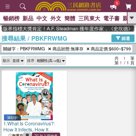
5
暢銷榜
新品
中文
外文
簡體
三民東大
電子書
親子
GO
版界指標大獎肯定！A.F. Steadman 獲年度作家，《史坎德
搜尋結果
/
PBKFRWMG
、
熱搜：
東野圭吾
高希均教授回憶錄
篩選
、
、
、
The Odyssey
父親節
如果歷
關鍵字：PBKFRWMG
商品狀態:無庫存
商品定價:$600~$799
、
、
史是一群喵
暑期推薦
國際布克
、
、
獎 臺灣漫遊錄
方念華
台灣的李
共
1
筆
顯示
排序
、
、
登輝時代
數學女孩：黎曼猜想
第
1
/ 1
頁
偉大的迷走神經
滿額折
1.
What Is Coronavirus?:
How It Infects, How It
Spreads, and How to Stay
無庫存