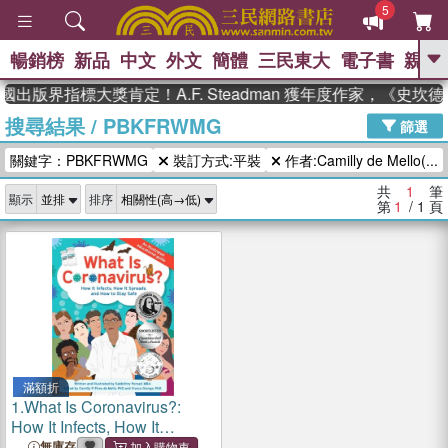
5
暢銷榜
新品
中文
外文
簡體
三民東大
電子書
親子
GO
國出版界指標大獎肯定！A.F. Steadman 獲年度作家，《史
搜尋結果
/
PBKFRWMG
、
熱搜：
東野圭吾
高希均教授回憶錄
篩選
、
、
、
The Odyssey
父親節
如果歷
關鍵字：PBKFRWMG
裝訂方式:平裝
作者:Camilly de Mello(...
、
、
史是一群喵
暑期推薦
國際布克
、
、
獎 臺灣漫遊錄
方念華
台灣的李
共
1
筆
顯示
排序
、
、
登輝時代
數學女孩：黎曼猜想
第
1
/ 1
頁
偉大的迷走神經
滿額折
1.
What Is Coronavirus?:
How It Infects, How It
Spreads, and How to Stay
無庫存