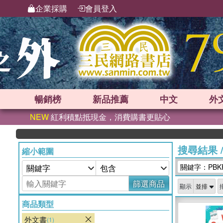
企業採購
會員登入
暢銷榜
新品
推薦
中文
外
NEW
紅利積點抵現金，消費購書更貼心
搜尋結果
縮小範圍
關鍵字：PBK
篩選商品
顯示
商品類型
外文書
(1)