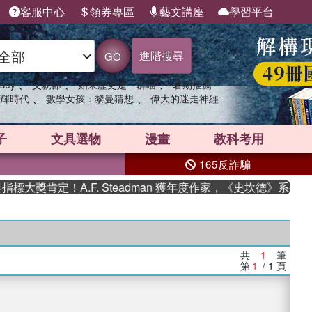
客服中心
領券專區
藝文講座
學習平台
進階搜尋
GO
、
、
、
sey
父親節
如果歷史是一群喵
暑期推薦
、
、
輝時代
數學女孩：黎曼猜想
偉大的迷走神經
子
文具選物
漫畫
教科考用
165反詐騙
大獎肯定！A.F. Steadman 獲年度作家，《史坎德》系列帶
共
1
筆
第
1
/ 1
頁