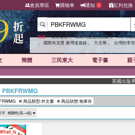
會員專區
購物車
通知
紅利兌換
5
、
、
熱搜：
東野圭吾
高希均教授回憶錄
The Odys
、
、
、
國際布克獎 臺灣漫遊錄
方念華
台灣的李登
文
簡體
三民東大
電子書
親
英國出版界指標
/
PBKFRWMG
FRWMG
商品類型:外文書
商品狀態:無庫存
排序