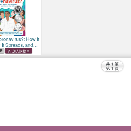
oronavirus?: How It
 It Spreads, and
 Safe
共
1
筆
第
1
頁