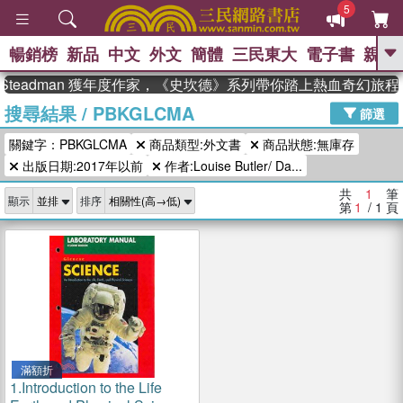
5
暢銷榜
新品
中文
外文
簡體
三民東大
電子書
親子
GO
 Steadman 獲年度作家，《史坎德》系列帶你踏上熱血奇幻旅程
搜尋結果
/
PBKGLCMA
、
熱搜：
東野圭吾
高希均教授回憶錄
篩選
、
、
、
The Odyssey
父親節
如果歷
關鍵字：PBKGLCMA
商品類型:外文書
商品狀態:無庫存
、
、
史是一群喵
暑期推薦
國際布克
、
、
出版日期:2017年以前
作者:Louise Butler/ Da...
獎 臺灣漫遊錄
方念華
台灣的李
、
、
登輝時代
數學女孩：黎曼猜想
共
1
筆
顯示
排序
偉大的迷走神經
第
1
/ 1
頁
滿額折
1.
Introduction to the Life