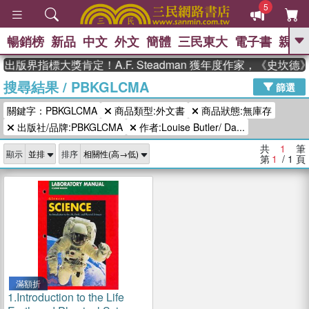
5
暢銷榜
新品
中文
外文
簡體
三民東大
電子書
親子
GO
出版界指標大獎肯定！A.F. Steadman 獲年度作家，《史坎
搜尋結果
/
PBKGLCMA
、
熱搜：
東野圭吾
高希均教授回憶錄
篩選
、
、
、
The Odyssey
父親節
如果歷
關鍵字：PBKGLCMA
商品類型:外文書
商品狀態:無庫存
、
、
史是一群喵
暑期推薦
國際布克
、
、
出版社/品牌:PBKGLCMA
作者:Louise Butler/ Da...
獎 臺灣漫遊錄
方念華
台灣的李
、
、
登輝時代
數學女孩：黎曼猜想
共
1
筆
顯示
排序
偉大的迷走神經
第
1
/ 1
頁
滿額折
1.
Introduction to the Life