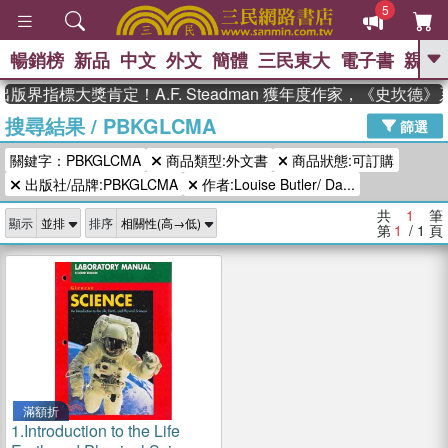
5
暢銷榜
新品
中文
外文
簡體
三民東大
電子書
親子
GO
版界指標大獎肯定！A.F. Steadman 獲年度作家，《史坎德
搜尋結果
/
PBKGLCMA
、
熱搜：
東野圭吾
高希均教授回憶錄
篩選
、
、
、
The Odyssey
父親節
如果歷
關鍵字：PBKGLCMA
商品類型:外文書
商品狀態:可訂購
、
、
史是一群喵
暑期推薦
國際布克
、
、
出版社/品牌:PBKGLCMA
作者:Louise Butler/ Da...
獎 臺灣漫遊錄
方念華
台灣的李
、
、
登輝時代
數學女孩：黎曼猜想
共
1
筆
顯示
排序
偉大的迷走神經
第
1
/ 1
頁
滿額折
1.
Introduction to the Life