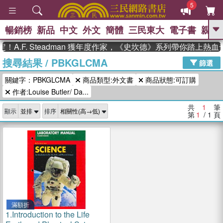
5
暢銷榜
新品
中文
外文
簡體
三民東大
電子書
親子
GO
A.F. Steadman 獲年度作家，《史坎德》系列帶你踏上熱血
搜尋結果
/
PBKGLCMA
、
熱搜：
東野圭吾
高希均教授回憶錄
篩選
、
、
、
The Odyssey
父親節
如果歷
關鍵字：PBKGLCMA
商品類型:外文書
商品狀態:可訂購
、
、
史是一群喵
暑期推薦
國際布克
、
、
作者:Louise Butler/ Da...
獎 臺灣漫遊錄
方念華
台灣的李
、
、
登輝時代
數學女孩：黎曼猜想
共
1
筆
顯示
排序
偉大的迷走神經
第
1
/ 1
頁
滿額折
1.
Introduction to the Life