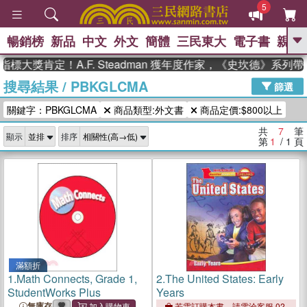
5
暢銷榜
新品
中文
外文
簡體
三民東大
電子書
親子
GO
標大獎肯定！A.F. Steadman 獲年度作家，《史坎德》系列
搜尋結果
/
PBKGLCMA
、
熱搜：
東野圭吾
高希均教授回憶錄
篩選
、
、
、
The Odyssey
父親節
如果歷
關鍵字：PBKGLCMA
商品類型:外文書
商品定價:$800以上
、
、
史是一群喵
暑期推薦
國際布克
、
、
獎 臺灣漫遊錄
方念華
台灣的李
共
7
筆
顯示
排序
、
、
登輝時代
數學女孩：黎曼猜想
第
1
/ 1
頁
偉大的迷走神經
滿額折
1.
Math Connects, Grade 1,
2.
The United States: Early
StudentWorks Plus
Years
無庫存
若需訂購本書，請電洽客服 02-