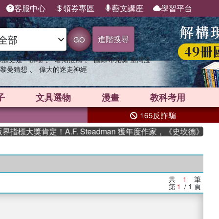
客服中心
領券專區
藝文講座
學習平台
進階搜尋
GO
、
、
果歷史是一群喵
暑期推薦
國際布克獎 臺灣漫
、
黎曼猜想
偉大的迷走神經
子
文具選物
漫畫
教科考用
165反詐騙
標大獎肯定！A.F. Steadman 獲年度作家，《史坎德》系列
共
1
筆
第
1
/ 1
頁