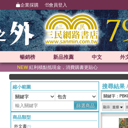
企業採購
會員登入
暢銷榜
新品
推薦
中文
外
NEW
紅利積點抵現金，消費購書更貼心
搜尋結果
縮小範圍
關鍵字：PBKK
篩選商品
顯示
商品類型
外文書
(1)