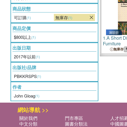
商品狀態
可訂購
無庫存
(1)
(1)
商品定價
滿額折
$800以上
(1)
1.
A Short Di
Furniture
出版日期
無庫存
2017年以前
(1)
出版社/品牌
PBKKRSPS
(1)
作者
John Gloag
(1)
網站導航 >>
關於我們
門市專區
人才招
中文分類
圖書分類法
中國圖