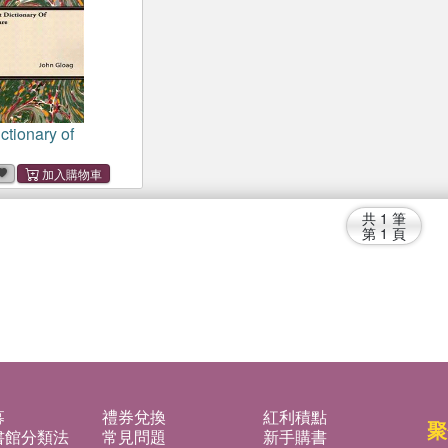
ctionary of
共
1
筆
第
1
頁
募
禮券兌換
紅利積點
聚
書館分類法
常見問題
新手購書