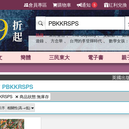
會員專區
購物車
通知
紅利兌換
5
、
、
、
熱搜：
東野圭吾
The Odyssey
父親節
如
、
、
、
遊錄
方念華
台灣的李登輝時代
數學女孩：
文
簡體
三民東大
電子書
親
英國出版界指
/
PBKKRSPS
RSPS
商品狀態:無庫存
排序