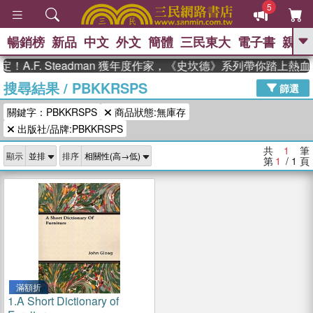
5
暢銷榜
新品
中文
外文
簡體
三民東大
電子書
親子
GO
A.F. Steadman 獲年度作家，《史坎德》系列帶你踏上熱
搜尋結果
/
PBKKRSPS
、
熱搜：
東野圭吾
高希均教授回憶錄
篩選
、
、
、
The Odyssey
父親節
如果歷
關鍵字：PBKKRSPS
商品狀態:無庫存
、
、
史是一群喵
暑期推薦
國際布克
、
、
出版社/品牌:PBKKRSPS
獎 臺灣漫遊錄
方念華
台灣的李
、
、
登輝時代
數學女孩：黎曼猜想
共
1
筆
顯示
排序
偉大的迷走神經
第
1
/ 1
頁
滿額折
1.
A Short Dictionary of