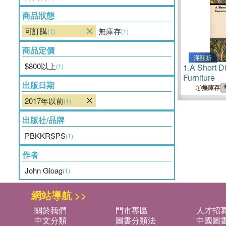
商品狀態
可訂購
無庫存
(1)
(1)
商品定價
滿額折
$800以上
(1)
1.
A Short Di
Furniture
出版日期
無庫存
2017年以前
(1)
出版社/品牌
PBKKRSPS
(1)
作者
John Gloag
(1)
網站導航 >>
關於我們
門市專區
人才招
中文分類
圖書分類法
中國圖