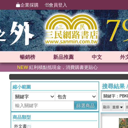
企業採購
會員登入
暢銷榜
新品
推薦
中文
外
NEW
紅利積點抵現金，消費購書更貼心
搜尋結果
縮小範圍
關鍵字：PBKK
篩選商品
顯示
商品類型
外文書
(1)