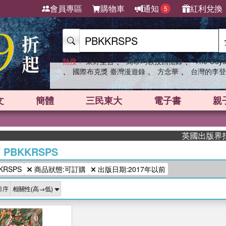
會員專區
購物車
通知
紅利兌換
5
、
、
熱搜：
東野圭吾
高希均教授回憶錄
The Odys
、
、
、
國際布克獎 臺灣漫遊錄
方念華
台灣的李登
文
簡體
三民東大
電子書
親
英國出版界指標大
/
PBKKRSPS
RSPS
商品狀態:可訂購
出版日期:2017年以前
排序