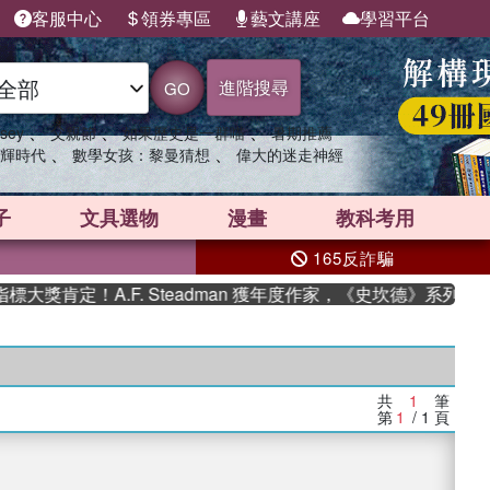
客服中心
領券專區
藝文講座
學習平台
進階搜尋
GO
、
、
、
sey
父親節
如果歷史是一群喵
暑期推薦
、
、
輝時代
數學女孩：黎曼猜想
偉大的迷走神經
子
文具選物
漫畫
教科考用
165反詐騙
獎肯定！A.F. Steadman 獲年度作家，《史坎德》系列帶你
共
1
筆
第
1
/ 1
頁