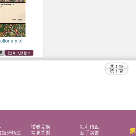
ctionary of
共
1
筆
第
1
頁
募
禮券兌換
紅利積點
聚
書館分類法
常見問題
新手購書