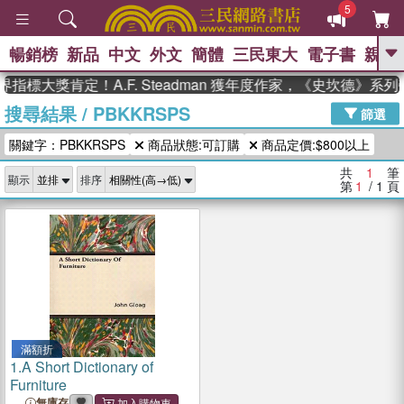
5
暢銷榜
新品
中文
外文
簡體
三民東大
電子書
親子
GO
指標大獎肯定！A.F. Steadman 獲年度作家，《史坎德》系
搜尋結果
/
PBKKRSPS
、
熱搜：
東野圭吾
高希均教授回憶錄
篩選
、
、
、
The Odyssey
父親節
如果歷
關鍵字：PBKKRSPS
商品狀態:可訂購
商品定價:$800以上
、
、
史是一群喵
暑期推薦
國際布克
、
、
獎 臺灣漫遊錄
方念華
台灣的李
共
1
筆
顯示
排序
、
、
登輝時代
數學女孩：黎曼猜想
第
1
/ 1
頁
偉大的迷走神經
滿額折
1.
A Short Dictionary of
Furniture
無庫存