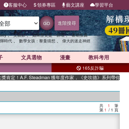
客服中心
領券專區
藝文講座
學習平台
進階搜尋
GO
、
、
、
sey
父親節
如果歷史是一群喵
暑期推薦
、
、
輝時代
數學女孩：黎曼猜想
偉大的迷走神經
子
文具選物
漫畫
教科考用
165反詐騙
定！A.F. Steadman 獲年度作家，《史坎德》系列帶你踏上
共
1
筆
第
1
/ 1
頁