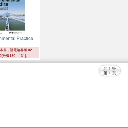
nmental Practice
本書，請電洽客服 02-
00[分機130、131]。
共
1
筆
第
1
頁