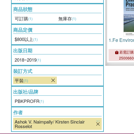
商品狀態
可訂購
無庫存
(1)
(1)
商品定價
$800以上
(1)
1.
Fe Enviro
出版日期
若需訂購
250066
2018~2019
(1)
裝訂方式
平裝
(1)
出版社/品牌
PBKPROFR
(1)
作者
Ashok V. Naimpally/ Kirsten Sinclair
(1)
Rosselot