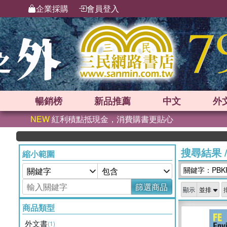
企業採購
會員登入
暢銷榜
新品
推薦
中文
外
NEW
紅利積點抵現金，消費購書更貼心
搜尋結果
縮小範圍
關鍵字：PBK
篩選商品
顯示
商品類型
外文書
(1)