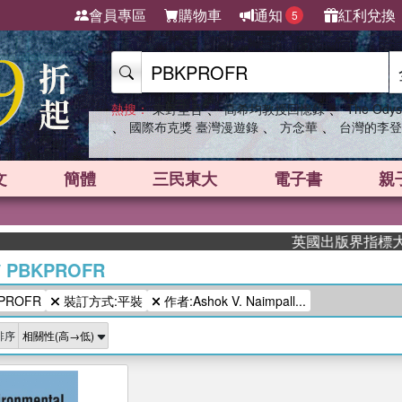
會員專區
購物車
通知
紅利兌換
5
、
、
熱搜：
東野圭吾
高希均教授回憶錄
The Odys
、
、
、
國際布克獎 臺灣漫遊錄
方念華
台灣的李登
文
簡體
三民東大
電子書
親
英國出版界指標大獎肯
/
PBKPROFR
PROFR
裝訂方式:平裝
作者:Ashok V. Naimpall...
排序