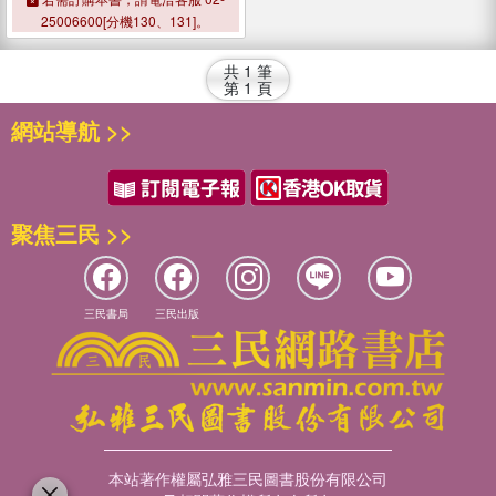
25006600[分機130、131]。
共
1
筆
第
1
頁
網站導航 >>
聚焦三民 >>
三民書局
三民出版
本站著作權屬弘雅三民圖書股份有限公司