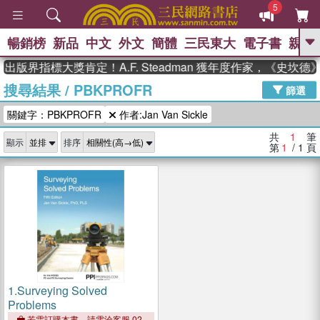
5
暢銷榜
新品
中文
外文
簡體
三民東大
電子書
親子
GO
出版界指標大獎肯定！A.F. Steadman 獲年度作家，《史坎
搜尋結果
/
PBKPROFR
、
熱搜：
東野圭吾
高希均教授回憶錄
篩選
、
、
、
The Odyssey
父親節
花開錦
關鍵字：PBKPROFR
作者:Jan Van Sickle
、
、
、
繡
暑期推薦
方念華
台灣的
、
李登輝時代
數學女孩：黎曼猜想
共
1
筆
顯示
排序
、
、
偉大的迷走神經
如果歷史是一
第
1
/ 1
頁
、
群喵
臺灣漫遊錄
1.
Surveying Solved
Problems
若需訂購本書，請電洽客服 02-