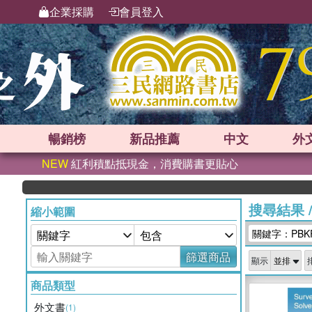
企業採購
會員登入
暢銷榜
新品
推薦
中文
外
NEW
紅利積點抵現金，消費購書更貼心
搜尋結果
縮小範圍
關鍵字：PBK
篩選商品
顯示
商品類型
外文書
(1)