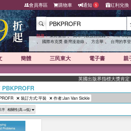
會員專區
購物車
通知
紅利兌換
5
、
、
熱搜：
東野圭吾
高希均教授回憶錄
The Odys
、
、
、
國際布克獎 臺灣漫遊錄
方念華
台灣的李登
文
簡體
三民東大
電子書
親
英國出版界指標大獎肯定！A.F
/
PBKPROFR
PROFR
裝訂方式:平裝
作者:Jan Van Sickle
排序