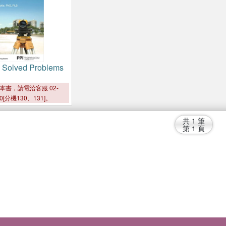
 Solved Problems
本書，請電洽客服 02-
00[分機130、131]。
共
1
筆
第
1
頁