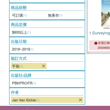
商品狀態
可訂購
無庫存
(1)
(1)
商品定價
$800以上
(1)
1.
Surveying
出版日期
若需訂購
250066
2018~2019
(1)
裝訂方式
平裝
(1)
出版社/品牌
PBKPROFR
(1)
作者
Jan Van Sickle
(1)