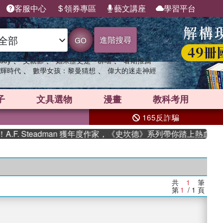
客服中心
領券專區
藝文講座
學習平台
進階搜尋
GO
、
、
、
sey
父親節
如果歷史是一群喵
暑期推薦
、
、
輝時代
數學女孩：黎曼猜想
偉大的迷走神經
子
文具選物
漫畫
教科考用
165反詐騙
. Steadman 獲年度作家，《史坎德》系列帶你踏上熱血奇幻
共
1
筆
第
1
/ 1
頁