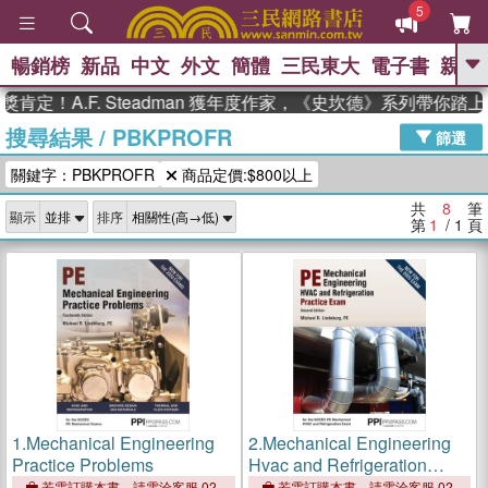
5
暢銷榜
新品
中文
外文
簡體
三民東大
電子書
親子
GO
定！A.F. Steadman 獲年度作家，《史坎德》系列帶你踏上
搜尋結果
/
PBKPROFR
、
熱搜：
東野圭吾
高希均教授回憶錄
篩選
、
、
、
The Odyssey
父親節
如果歷
關鍵字：PBKPROFR
商品定價:$800以上
、
、
史是一群喵
暑期推薦
國際布克
、
、
獎 臺灣漫遊錄
方念華
台灣的李
共
8
筆
顯示
排序
、
、
登輝時代
數學女孩：黎曼猜想
第
1
/ 1
頁
偉大的迷走神經
1.
Mechanical Engineering
2.
Mechanical Engineering
Practice Problems
Hvac and Refrigeration
Practice Exam
若需訂購本書，請電洽客服 02-
若需訂購本書，請電洽客服 02-