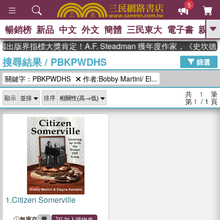
5
暢銷榜
新品
中文
外文
簡體
三民東大
電子書
親子
GO
國出版界指標大獎肯定！A.F. Steadman 獲年度作家，《史
搜尋結果
/
PBKPWDHS
、
熱搜：
東野圭吾
高希均教授回憶錄
篩選
、
、
、
The Odyssey
父親節
花開錦
關鍵字：PBKPWDHS
作者:Bobby Martini/ El...
、
、
、
繡
暑期推薦
方念華
台灣的
、
李登輝時代
數學女孩：黎曼猜想
共
1
筆
顯示
排序
、
、
偉大的迷走神經
如果歷史是一
第
1
/ 1
頁
、
群喵
臺灣漫遊錄
1.
Citizen Somerville
無庫存