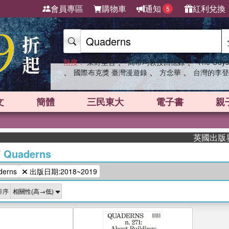
會員專區
購物車
通知
紅利兌換
5
、
、
熱搜：
東野圭吾
高希均教授回憶錄
The Odys
、
、
、
國際布克獎 臺灣漫遊錄
方念華
台灣的李登
文
簡體
三民東大
電子書
親
英國出版界指標
/
Quaderns
erns
出版日期:2018~2019
排序