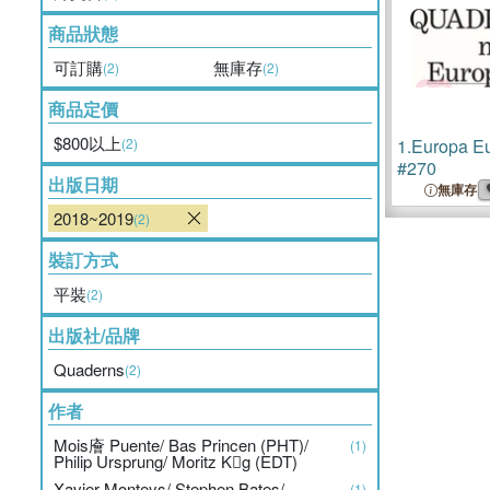
商品狀態
可訂購
無庫存
(2)
(2)
商品定價
$800以上
(2)
1.
Europa E
#270
出版日期
無庫存
2018~2019
(2)
裝訂方式
平裝
(2)
出版社/品牌
Quaderns
(2)
作者
Mois廥 Puente/ Bas Princen (PHT)/
(1)
Philip Ursprung/ Moritz Kg (EDT)
Xavier Monteys/ Stephen Bates/
(1)