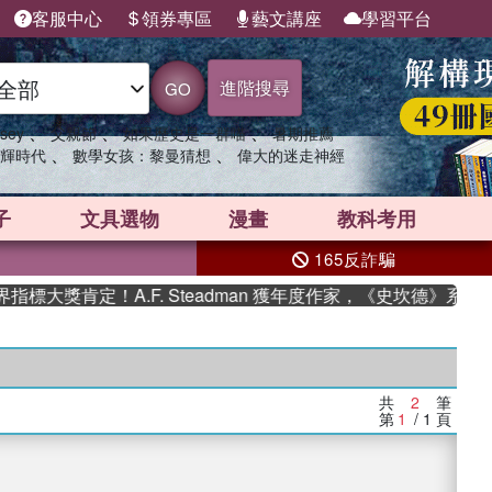
客服中心
領券專區
藝文講座
學習平台
進階搜尋
GO
、
、
、
sey
父親節
如果歷史是一群喵
暑期推薦
、
、
輝時代
數學女孩：黎曼猜想
偉大的迷走神經
子
文具選物
漫畫
教科考用
165反詐騙
大獎肯定！A.F. Steadman 獲年度作家，《史坎德》系列
共
2
筆
第
1
/ 1
頁