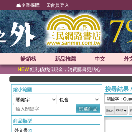
企業採購
會員登入
暢銷榜
新品
推薦
中文
外
NEW
紅利積點抵現金，消費購書更貼心
搜尋結果
縮小範圍
關鍵字：Quad
篩選商品
顯示
商品類型
外文書
(2)