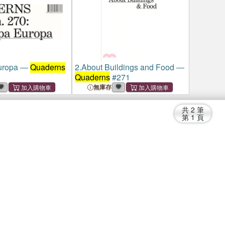
uropa ―
Quaderns
2.
About Buildings and Food ―
Quaderns
#271
無庫存
共
2
筆
第
1
頁