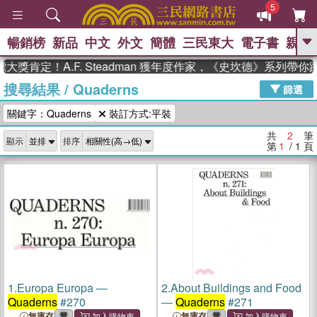
5
暢銷榜
新品
中文
外文
簡體
三民東大
電子書
親子
GO
大獎肯定！A.F. Steadman 獲年度作家，《史坎德》系列帶
搜尋結果
/
Quaderns
、
熱搜：
東野圭吾
高希均教授回憶錄
篩選
、
、
、
The Odyssey
父親節
如果歷
關鍵字：Quaderns
裝訂方式:平裝
、
、
史是一群喵
暑期推薦
國際布克
、
、
獎 臺灣漫遊錄
方念華
台灣的李
共
2
筆
顯示
排序
、
、
登輝時代
數學女孩：黎曼猜想
第
1
/ 1
頁
偉大的迷走神經
1.
Europa Europa ―
2.
About Buildings and Food
Quaderns
#270
―
Quaderns
#271
無庫存
無庫存