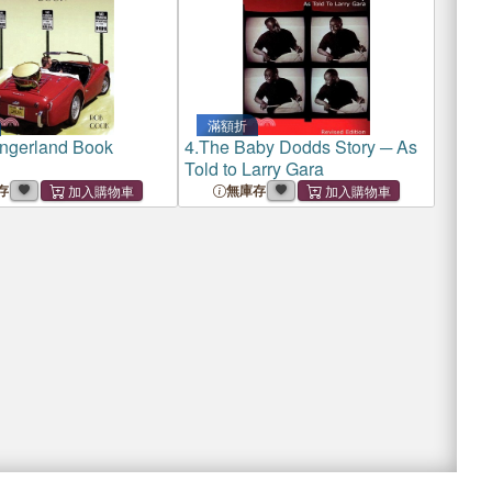
滿額折
ingerland Book
4.
The Baby Dodds Story ─ As
Told to Larry Gara
存
無庫存