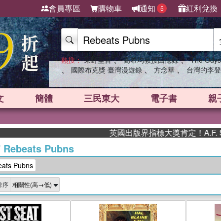
會員專區
購物車
通知
紅利兌換
5
、
、
熱搜：
東野圭吾
高希均教授回憶錄
The Odys
、
、
、
國際布克獎 臺灣漫遊錄
方念華
台灣的李登
文
簡體
三民東大
電子書
親
英國出版界指標大獎肯定！A.F. S
/
Rebeats Pubns
ts Pubns
排序