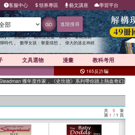
客服中心
領券專區
藝文講座
學習平台
進階搜尋
GO
、
、
、
sey
父親節
如果歷史是一群喵
暑期推薦
、
、
輝時代
數學女孩：黎曼猜想
偉大的迷走神經
子
文具選物
漫畫
教科考用
165反詐騙
teadman 獲年度作家，《史坎德》系列帶你踏上熱血奇幻旅程
共
5
筆
第
1
/ 1
頁