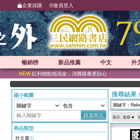
企業採購
會員登入
暢銷榜
新品
推薦
中文
外
NEW
紅利積點抵現金，消費購書更貼心
搜尋結果
縮小範圍
關鍵字：Rebea
篩選商品
顯示
商品類型
外文書
(5)