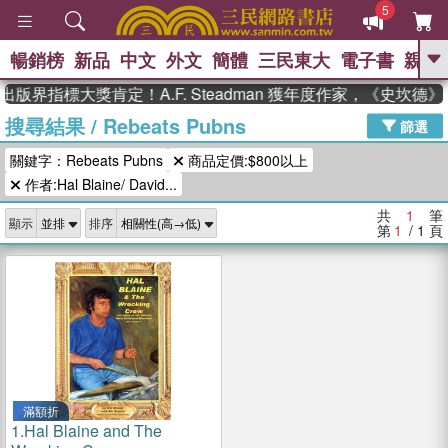
5
暢銷榜
新品
中文
外文
簡體
三民東大
電子書
親子
GO
出版界指標大獎肯定！A.F. Steadman 獲年度作家，《史坎
搜尋結果
/
Rebeats Pubns
、
熱搜：
東野圭吾
高希均教授回憶錄
篩選
、
、
、
The Odyssey
父親節
如果歷
關鍵字：Rebeats Pubns
商品定價:$800以上
、
、
史是一群喵
暑期推薦
國際布克
、
、
作者:Hal Blaine/ David...
獎 臺灣漫遊錄
方念華
台灣的李
、
、
登輝時代
數學女孩：黎曼猜想
共
1
筆
顯示
排序
偉大的迷走神經
第
1
/ 1
頁
滿額折
1.
Hal Blaine and The