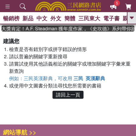
5
暢銷榜
新品
中文
外文
簡體
三民東大
電子書
親子
GO
獎肯定！A.F. Steadman 獲年度作家，《史坎德》系列帶你
、
熱搜：
東野圭吾
高希均教授回憶錄
建議您
、
、
、
The Odyssey
父親節
如果歷
檢查是否有錯別字或拼字錯誤的情形
、
、
史是一群喵
暑期推薦
國際布克
、
、
請以普遍的關鍵字重新搜尋
獎 臺灣漫遊錄
方念華
台灣的李
、
、
登輝時代
數學女孩：黎曼猜想
請嘗試使用其他語義相近的關鍵字或增加關鍵字字彙來重
偉大的迷走神經
新查詢
例如：三民英漢辭典，可改用
三民 英漢辭典
或使用中文圖書分類法尋找您所需要的書籍
請回上一頁
網站導航 >>