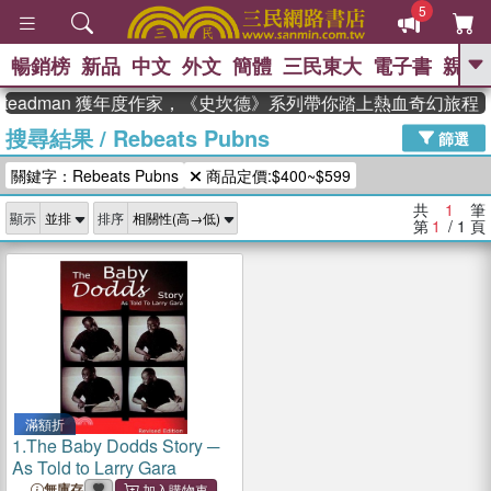
5
暢銷榜
新品
中文
外文
簡體
三民東大
電子書
親子
GO
Steadman 獲年度作家，《史坎德》系列帶你踏上熱血奇幻旅程
搜尋結果
/
Rebeats Pubns
、
熱搜：
東野圭吾
高希均教授回憶錄
篩選
、
、
、
The Odyssey
父親節
如果歷
關鍵字：Rebeats Pubns
商品定價:$400~$599
、
、
史是一群喵
暑期推薦
國際布克
、
、
獎 臺灣漫遊錄
方念華
台灣的李
共
1
筆
顯示
排序
、
、
登輝時代
數學女孩：黎曼猜想
第
1
/ 1
頁
偉大的迷走神經
滿額折
1.
The Baby Dodds Story ─
As Told to Larry Gara
無庫存