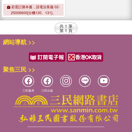
若需訂購本書，請電洽客服 02-
25006600[分機130、131]。
共
1
筆
第
1
頁
網站導航 >>
聚焦三民 >>
三民書局
三民出版