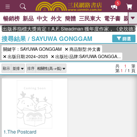
5
暢銷榜
新品
中文
外文
簡體
三民東大
電子書
親子
GO
出版界指標大獎肯定！A.F. Steadman 獲年度作家，《史坎
搜尋結果
/
SAYUWA GONGGAM
、
熱搜：
東野圭吾
高希均教授回憶錄
篩選
、
、
、
The Odyssey
父親節
如果歷
關鍵字：SAYUWA GONGGAM
商品類型:外文書
、
、
史是一群喵
暑期推薦
國際布克
、
、
出版日期:2024~2025
出版社/品牌:SAYUWA GONGGA...
獎 臺灣漫遊錄
方念華
台灣的李
、
、
登輝時代
數學女孩：黎曼猜想
共
1
筆
顯示
排序
偉大的迷走神經
第
1
/ 1
頁
1.
The Postcard