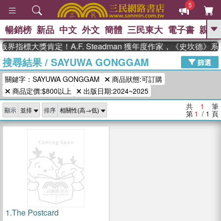
5
暢銷榜
新品
中文
外文
簡體
三民東大
電子書
親子
GO
界指標大獎肯定！A.F. Steadman 獲年度作家，《史坎德
搜尋結果
/
SAYUWA GONGGAM
、
熱搜：
東野圭吾
高希均教授回憶錄
篩選
、
、
、
The Odyssey
父親節
如果歷
關鍵字：SAYUWA GONGGAM
商品狀態:可訂購
、
、
史是一群喵
暑期推薦
國際布克
、
、
商品定價:$800以上
出版日期:2024~2025
獎 臺灣漫遊錄
方念華
台灣的李
、
、
登輝時代
數學女孩：黎曼猜想
共
1
筆
顯示
排序
偉大的迷走神經
第
1
/ 1
頁
1.
The Postcard