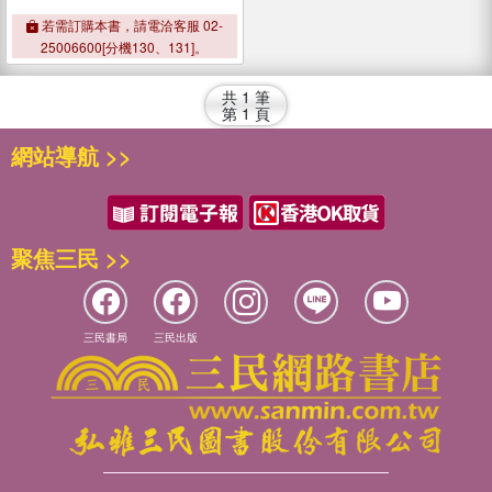
若需訂購本書，請電洽客服 02-
25006600[分機130、131]。
共
1
筆
第
1
頁
網站導航 >>
聚焦三民 >>
三民書局
三民出版