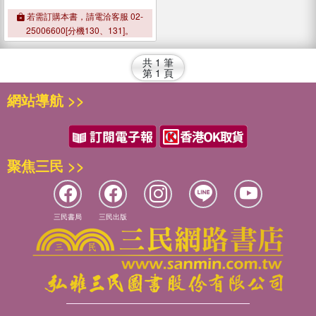
若需訂購本書，請電洽客服 02-
25006600[分機130、131]。
共
1
筆
第
1
頁
網站導航 >>
聚焦三民 >>
三民書局
三民出版