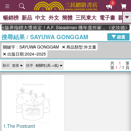
5
暢銷榜
新品
中文
外文
簡體
三民東大
電子書
親子
GO
出版界指標大獎肯定！A.F. Steadman 獲年度作家，《史坎
搜尋結果
/
SAYUWA GONGGAM
、
熱搜：
東野圭吾
高希均教授回憶錄
篩選
、
、
、
The Odyssey
父親節
如果歷
關鍵字：SAYUWA GONGGAM
商品類型:外文書
、
、
史是一群喵
暑期推薦
國際布克
、
、
出版日期:2024~2025
獎 臺灣漫遊錄
方念華
台灣的李
、
、
登輝時代
數學女孩：黎曼猜想
共
1
筆
顯示
排序
偉大的迷走神經
第
1
/ 1
頁
1.
The Postcard