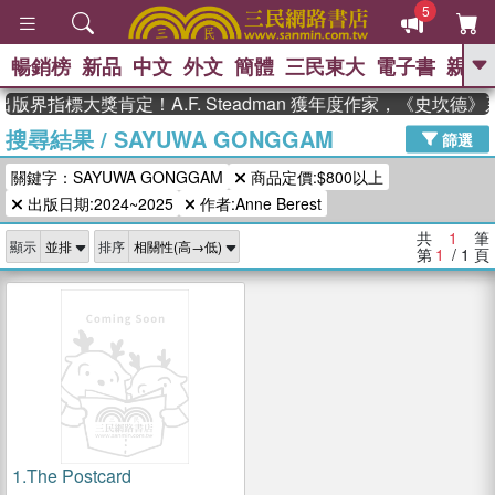
5
暢銷榜
新品
中文
外文
簡體
三民東大
電子書
親子
GO
版界指標大獎肯定！A.F. Steadman 獲年度作家，《史坎德
搜尋結果
/
SAYUWA GONGGAM
、
熱搜：
東野圭吾
高希均教授回憶錄
篩選
、
、
、
The Odyssey
父親節
如果歷
關鍵字：SAYUWA GONGGAM
商品定價:$800以上
、
、
史是一群喵
暑期推薦
國際布克
、
、
出版日期:2024~2025
作者:Anne Berest
獎 臺灣漫遊錄
方念華
台灣的李
、
、
登輝時代
數學女孩：黎曼猜想
共
1
筆
顯示
排序
偉大的迷走神經
第
1
/ 1
頁
1.
The Postcard