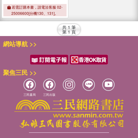
若需訂購本書，請電洽客服 02-
25006600[分機130、131]。
共
1
筆
第
1
頁
網站導航 >>
聚焦三民 >>
三民書局
三民出版