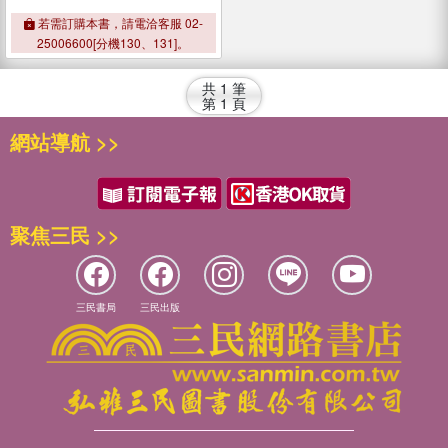
若需訂購本書，請電洽客服 02-
25006600[分機130、131]。
共
1
筆
第
1
頁
網站導航 >>
聚焦三民 >>
三民書局
三民出版