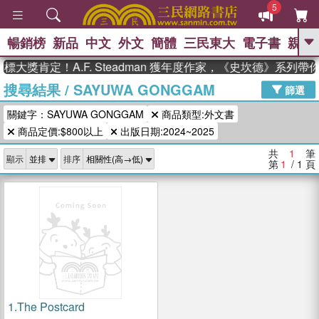
5
暢銷榜
新品
中文
外文
簡體
三民東大
電子書
親子
GO
大獎肯定！A.F. Steadman 獲年度作家，《史坎德》系列
搜尋結果
/
SAYUWA GONGGAM
、
熱搜：
東野圭吾
高希均教授回憶錄
篩選
、
、
、
The Odyssey
父親節
如果歷
關鍵字：SAYUWA GONGGAM
商品類型:外文書
、
、
史是一群喵
暑期推薦
國際布克
、
、
商品定價:$800以上
出版日期:2024~2025
獎 臺灣漫遊錄
方念華
台灣的李
、
、
登輝時代
數學女孩：黎曼猜想
共
1
筆
顯示
排序
偉大的迷走神經
第
1
/ 1
頁
1.
The Postcard