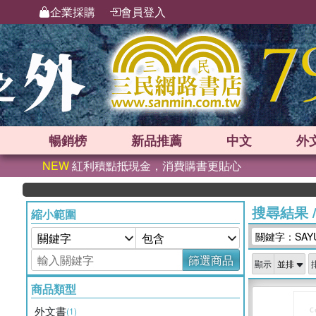
企業採購
會員登入
暢銷榜
新品
推薦
中文
外
NEW
紅利積點抵現金，消費購書更貼心
搜尋結果
縮小範圍
關鍵字：SAYU
篩選商品
顯示
商品類型
外文書
(1)