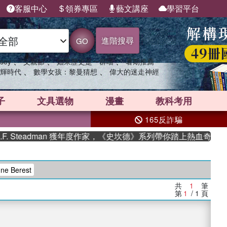
客服中心
領券專區
藝文講座
學習平台
進階搜尋
GO
、
、
、
sey
父親節
如果歷史是一群喵
暑期推薦
、
、
輝時代
數學女孩：黎曼猜想
偉大的迷走神經
子
文具選物
漫畫
教科考用
165反詐騙
 Steadman 獲年度作家，《史坎德》系列帶你踏上熱血奇幻旅程
e Berest
共
1
筆
第
1
/ 1
頁