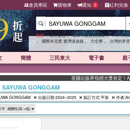
會員專區
購物車
通知
紅利兌換
5
、
、
熱搜：
東野圭吾
高希均教授回憶錄
The Odys
、
、
、
國際布克獎 臺灣漫遊錄
方念華
台灣的李登
文
簡體
三民東大
電子書
親
英國出版界指標大獎肯定！A.F.
/
SAYUWA GONGGAM
WA GONGGAM
出版日期:2024~2025
裝訂方式:平裝
作者:Ann
排序