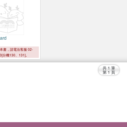
ard
本書，請電洽客服 02-
00[分機130、131]。
共
1
筆
第
1
頁