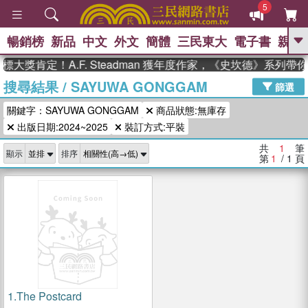
5
暢銷榜
新品
中文
外文
簡體
三民東大
電子書
親子
GO
大獎肯定！A.F. Steadman 獲年度作家，《史坎德》系列帶
搜尋結果
/
SAYUWA GONGGAM
、
熱搜：
東野圭吾
高希均教授回憶錄
篩選
、
、
、
The Odyssey
父親節
如果歷
關鍵字：SAYUWA GONGGAM
商品狀態:無庫存
、
、
史是一群喵
暑期推薦
國際布克
、
、
出版日期:2024~2025
裝訂方式:平裝
獎 臺灣漫遊錄
方念華
台灣的李
、
、
登輝時代
數學女孩：黎曼猜想
共
1
筆
顯示
排序
偉大的迷走神經
第
1
/ 1
頁
1.
The Postcard