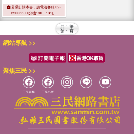
若需訂購本書，請電洽客服 02-
25006600[分機130、131]。
共
1
筆
第
1
頁
網站導航 >>
聚焦三民 >>
三民書局
三民出版