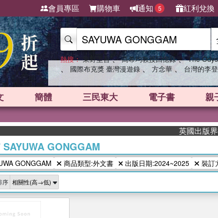
會員專區
購物車
通知
紅利兌換
5
、
、
熱搜：
東野圭吾
高希均教授回憶錄
The Odys
、
、
、
國際布克獎 臺灣漫遊錄
方念華
台灣的李登
文
簡體
三民東大
電子書
親
英國出版界指標
/
SAYUWA GONGGAM
WA GONGGAM
商品類型:外文書
出版日期:2024~2025
裝訂
排序