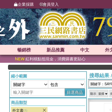
企業採購
會員登入
暢銷榜
新品
推薦
中文
外
NEW
紅利積點抵現金，消費購書更貼心
搜尋結果
縮小範圍
關鍵字：SAYU
篩選商品
顯示
商品類型
外文書
(1)