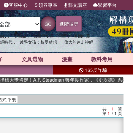
客服中心
領券專區
藝文講座
學習平台
進階搜尋
GO
、
、
、
sey
父親節
如果歷史是一群喵
暑期推薦
、
、
輝時代
數學女孩：黎曼猜想
偉大的迷走神經
子
文具選物
漫畫
教科考用
165反詐騙
大獎肯定！A.F. Steadman 獲年度作家，《史坎德》系列帶
方式:平裝
共
1
筆
第
1
/ 1
頁