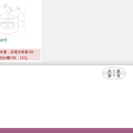
ard
本書，請電洽客服 02-
00[分機130、131]。
共
1
筆
第
1
頁